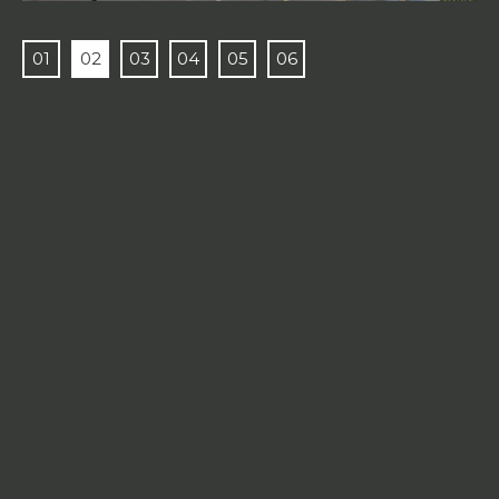
01
02
03
04
05
06
Le contenu de ce site internet est protégé par la
législation des droits d’auteur. Toute reproduction et/ou
représentation et/ou rediffusion du contenu de ce site
(graphismes, logos, photos, textes, etc.), pour quelle que
raison que ce soit, sont interdites sauf autorisation
expresse et préalable du propriétaire.
Consulter les