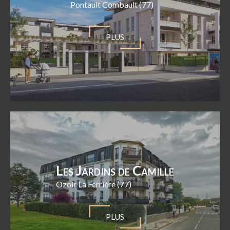
Pontault Combault (77)
PLUS
Les Jardins de Camille
Ozoir La Ferrière (77)
PLUS