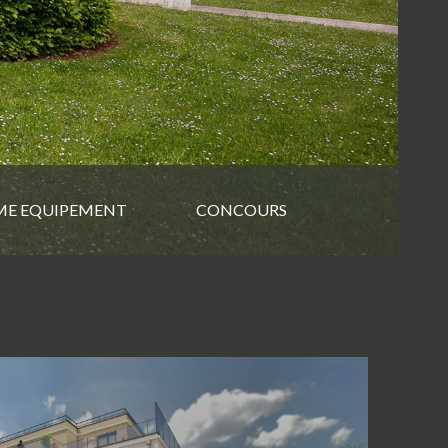
ME EQUIPEMENT
CONCOURS