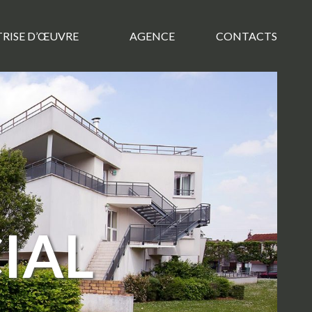
TRISE D’ŒUVRE
AGENCE
CONTACTS
ial