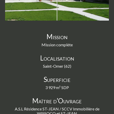
swipe
gestures.
Mission
Mission complète
Localisation
Saint-Omer (62)
Superficie
3 929 m² SDP
Maître d’Ouvrage
A.S.L Résidence ST-JEAN / SCCV Immobilière de
WISSOCQ et ST-JEAN