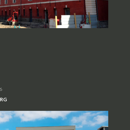
6
urg