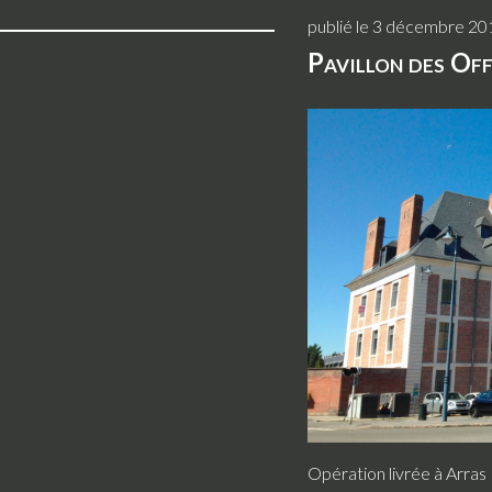
can
publié le 3 décembre 20
use
touch
Pavillon des Off
and
swipe
gestures.
Opération livrée à Arras