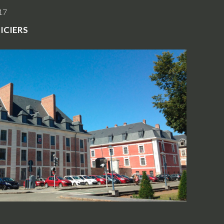
17
iciers