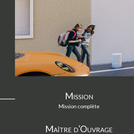
can
use
touch
and
swipe
gestures.
Mission
Mission complète
Maître d’Ouvrage