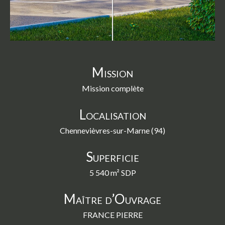
swipe
gestures.
Mission
Mission complète
Localisation
Chennevièvres-sur-Marne (94)
Superficie
5 540 m² SDP
Maître d’Ouvrage
FRANCE PIERRE