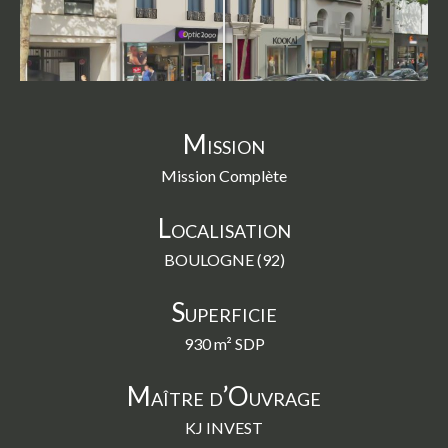
swipe
gestures.
Mission
Mission Complète
Localisation
BOULOGNE (92)
Superficie
930 m² SDP
Maître d’Ouvrage
KJ INVEST