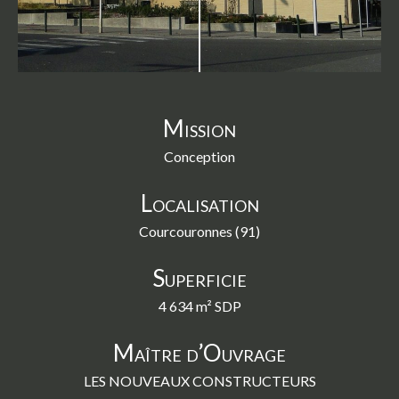
swipe
gestures.
Mission
Conception
Localisation
Courcouronnes (91)
Superficie
4 634 m² SDP
Maître d’Ouvrage
LES NOUVEAUX CONSTRUCTEURS