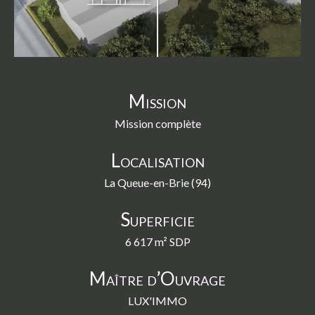
swipe
gestures.
Mission
Mission complète
Localisation
La Queue-en-Brie (94)
Superficie
6 617 m² SDP
Maître d’Ouvrage
LUX'IMMO